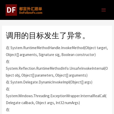
调用的目标发生了异常。
在 System.RuntimeMethodHandle.InvokeMethod(Object target,
Object[] arguments, Signature sig, Boolean constructor)
在
System.Reflection.RuntimeMethodInfo.UnsafeInvokeInternal(O
bject obj, Object[] parameters, Object[] arguments)
在 System.Delegate.DynamicInvokeImpl(Object[] args)
在
System.Windows.Threading.ExceptionWrapper.InternalRealCall(
Delegate callback, Object args, Int32 numArgs)
在