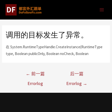
调用的目标发生了异常。
在 System.RuntimeTypeHandle.CreateInstance(RuntimeType
type, Boolean publicOnly, Boolean noCheck, Boolean
←
前一篇
后一篇
Errorlog
Errorlog
→