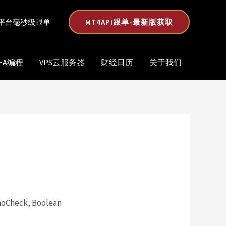
MT4API跟单-最新版获取
平台毫秒级跟单
EA编程
VPS云服务器
财经日历
关于我们
noCheck, Boolean