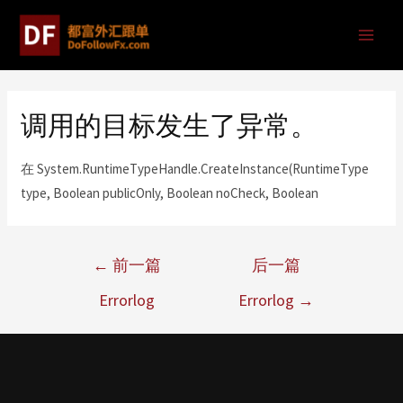
调用的目标发生了异常。
在 System.RuntimeTypeHandle.CreateInstance(RuntimeType
type, Boolean publicOnly, Boolean noCheck, Boolean
←
前一篇
后一篇
Errorlog
Errorlog
→