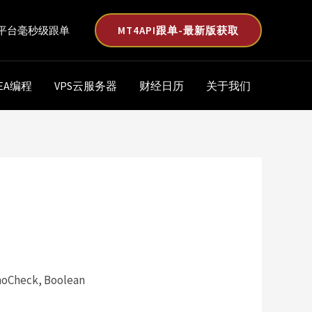
MT4API跟单-最新版获取
平台毫秒级跟单
EA编程
VPS云服务器
财经日历
关于我们
noCheck, Boolean