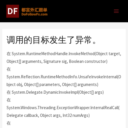
调用的目标发生了异常。
在 System.RuntimeMethodHandle.InvokeMethod(Object target,
Object[] arguments, Signature sig, Boolean constructor)
在
System.Reflection.RuntimeMethodInfo.UnsafeInvokeInternal(O
bject obj, Object[] parameters, Object[] arguments)
在 System.Delegate.DynamicInvokeImpl(Object[] args)
在
System.Windows.Threading.ExceptionWrapper.InternalRealCall(
Delegate callback, Object args, Int32 numArgs)
在