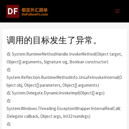
调用的目标发生了异常。
在 System.RuntimeMethodHandle.InvokeMethod(Object target,
Object[] arguments, Signature sig, Boolean constructor)
在
System.Reflection.RuntimeMethodInfo.UnsafeInvokeInternal(O
bject obj, Object[] parameters, Object[] arguments)
在 System.Delegate.DynamicInvokeImpl(Object[] args)
在
System.Windows.Threading.ExceptionWrapper.InternalRealCall(
Delegate callback, Object args, Int32 numArgs)
在