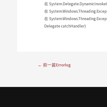
在 System.Delegate.DynamicInvokeI
在 System.Windows.Threading.Excepti
在 System.Windows.Threading.Excepti
Delegate catchHandler)
←
前一篇Errorlog