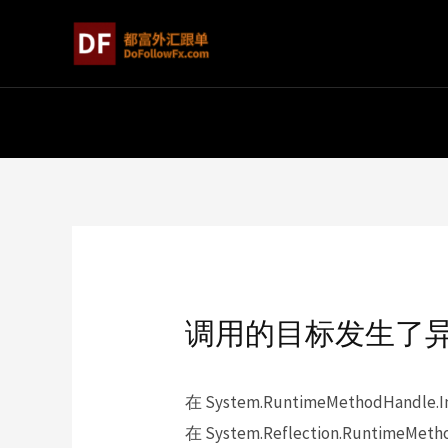
调用的目标发生了
在 System.RuntimeMethodHandle.Invo
在 System.Reflection.RuntimeMethod