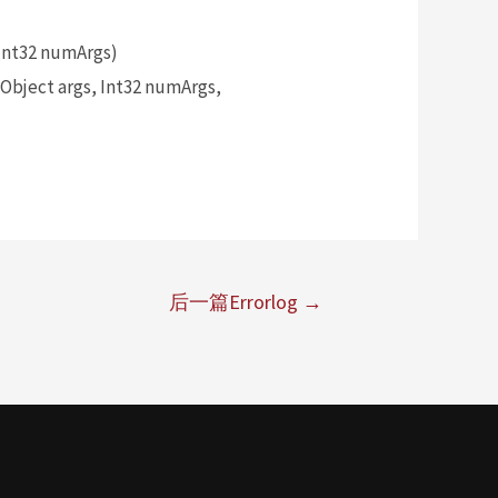
Int32 numArgs)
bject args, Int32 numArgs,
后一篇Errorlog
→