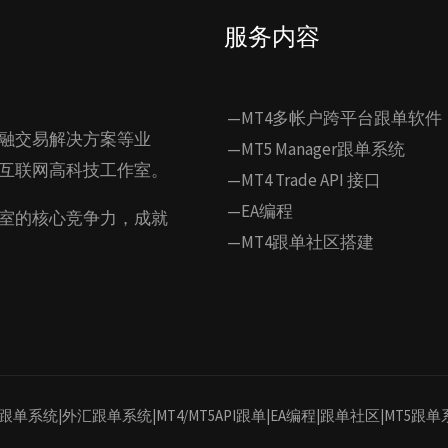
服务内容
—MT4多帐户跨平台跟单软件
融交易解决方案等业
—MT5 Manager跟单系统
互联网高科技工作室。
—MT4 Trade API 接口
—EA编程
室的核心竞争力，成就
—MT4跟单社区搭建
MT4/MT5跟单系统|外汇跟单系统|MT4/MT5API跟单|EA编程|跟单社区|MT5跟