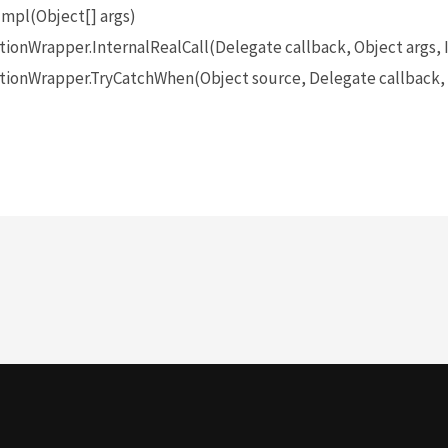
mpl(Object[] args)
onWrapper.InternalRealCall(Delegate callback, Object args, 
onWrapper.TryCatchWhen(Object source, Delegate callback, O