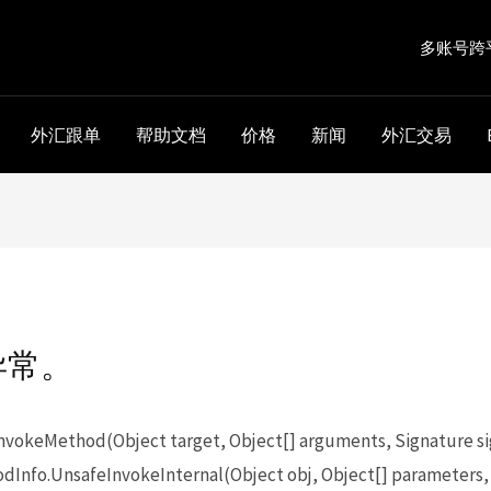
多账号跨
外汇跟单
帮助文档
价格
新闻
外汇交易
异常。
keMethod(Object target, Object[] arguments, Signature sig
Info.UnsafeInvokeInternal(Object obj, Object[] parameters,