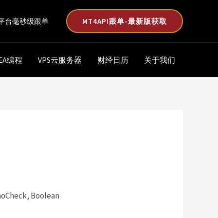
MT4API跟单-最新版获取
平台毫秒级跟单
EA编程
VPS云服务器
财经日历
关于我们
noCheck, Boolean