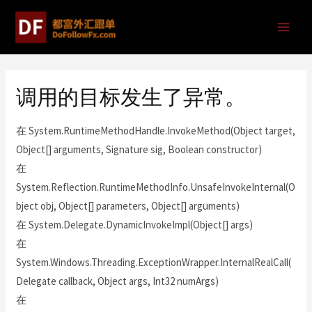
调用的目标发生了异常。
在 System.RuntimeMethodHandle.InvokeMethod(Object target,
Object[] arguments, Signature sig, Boolean constructor)
在
System.Reflection.RuntimeMethodInfo.UnsafeInvokeInternal(O
bject obj, Object[] parameters, Object[] arguments)
在 System.Delegate.DynamicInvokeImpl(Object[] args)
在
System.Windows.Threading.ExceptionWrapper.InternalRealCall(
Delegate callback, Object args, Int32 numArgs)
在