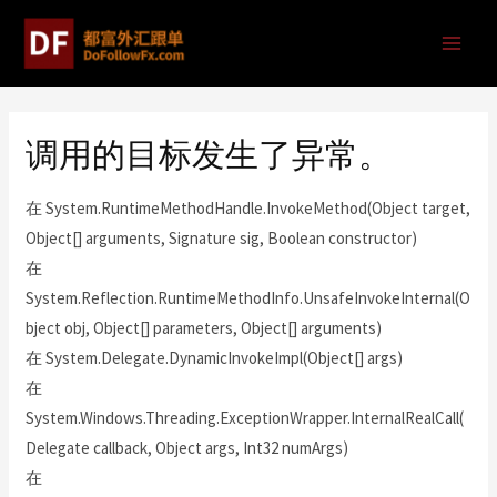
调用的目标发生了异常。
在 System.RuntimeMethodHandle.InvokeMethod(Object target,
Object[] arguments, Signature sig, Boolean constructor)
在
System.Reflection.RuntimeMethodInfo.UnsafeInvokeInternal(O
bject obj, Object[] parameters, Object[] arguments)
在 System.Delegate.DynamicInvokeImpl(Object[] args)
在
System.Windows.Threading.ExceptionWrapper.InternalRealCall(
Delegate callback, Object args, Int32 numArgs)
在