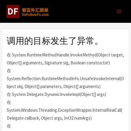
调用的目标发生了异常。
在 System.RuntimeMethodHandle.InvokeMethod(Object target,
Object[] arguments, Signature sig, Boolean constructor)
在
System.Reflection.RuntimeMethodInfo.UnsafeInvokeInternal(O
bject obj, Object[] parameters, Object[] arguments)
在 System.Delegate.DynamicInvokeImpl(Object[] args)
在
System.Windows.Threading.ExceptionWrapper.InternalRealCall(
Delegate callback, Object args, Int32 numArgs)
在