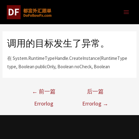
调用的目标发生了异常。
在 System.RuntimeTypeHandle.CreateInstance(RuntimeType
type, Boolean publicOnly, Boolean noCheck, Boolean
←
前一篇
后一篇
Errorlog
Errorlog
→