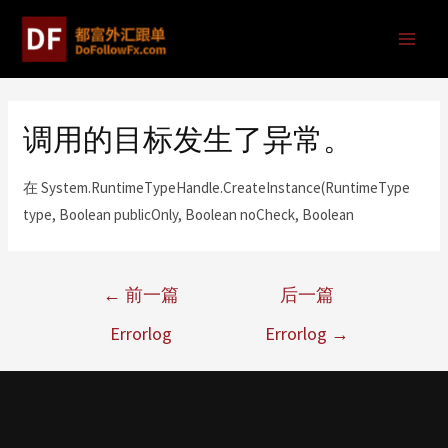
调用的目标发生了异常。
在 System.RuntimeTypeHandle.CreateInstance(RuntimeType
type, Boolean publicOnly, Boolean noCheck, Boolean
←
前一篇
后一篇
Errorlog
Errorlog
→