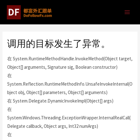
调用的目标发生了异常。
在 System.RuntimeMethodHandle.InvokeMethod(Object target,
Object[] arguments, Signature sig, Boolean constructor)
在
System.Reflection.RuntimeMethodInfo.UnsafeInvokeInternal(O
bject obj, Object[] parameters, Object[] arguments)
在 System.Delegate.DynamicInvokeImpl(Object[] args)
在
System.Windows.Threading.ExceptionWrapper.InternalRealCall(
Delegate callback, Object args, Int32 numArgs)
在