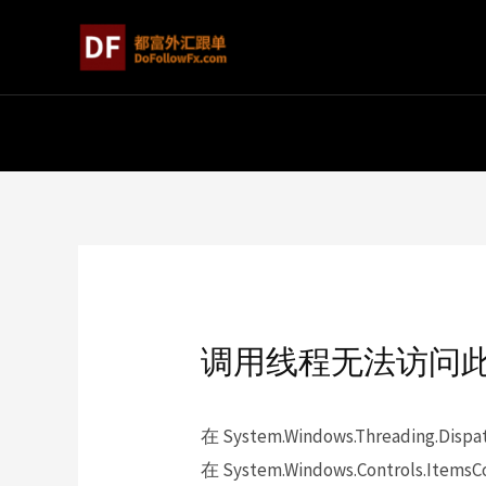
调用线程无法访问
在 System.Windows.Threading.Dispatc
在 System.Windows.Controls.ItemsC