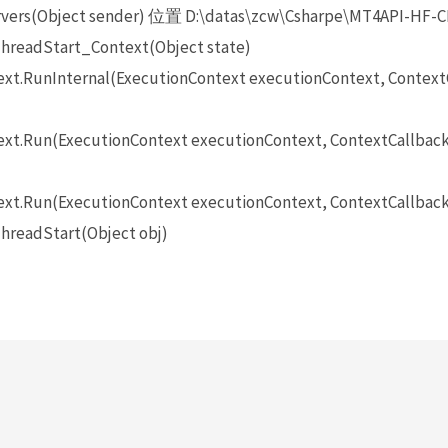
vers(Object sender) 位置 D:\datas\zcw\Csharpe\MT4API-HF-C
hreadStart_Context(Object state)
t.RunInternal(ExecutionContext executionContext, ContextCa
t.Run(ExecutionContext executionContext, ContextCallback c
xt.Run(ExecutionContext executionContext, ContextCallback 
hreadStart(Object obj)