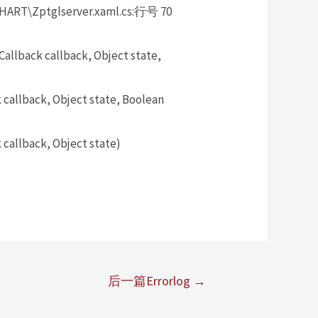
HART\Zptglserver.xaml.cs:行号 70
llback callback, Object state,
allback, Object state, Boolean
callback, Object state)
后一篇Errorlog
→