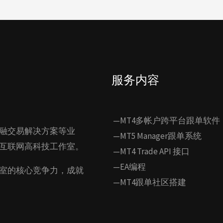
服务内容
—MT4多帐户跨平台跟单软件
融交易解决方案等业
—MT5 Manager跟单系统
互联网高科技工作室。
—MT4 Trade API 接口
—EA编程
室的核心竞争力，成就
—MT4跟单社区搭建