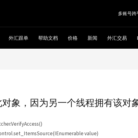
多账号跨
外汇跟单
帮助文档
价格
新闻
外汇交易
此对象，因为另一个线程拥有该对
her.VerifyAccess()
ontrol.set_ItemsSource(IEnumerable value)