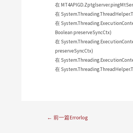
在 MT4APIGD.Zptglserver.pingMtSer
在 System.Threading.ThreadHelper.T
在 System.Threading.ExecutionContex
Boolean preserveSyncCtx)
在 System.Threading.ExecutionContex
preserveSyncCtx)
在 System.Threading.ExecutionConte
在 System.Threading.ThreadHelper.T
←
前一篇Errorlog