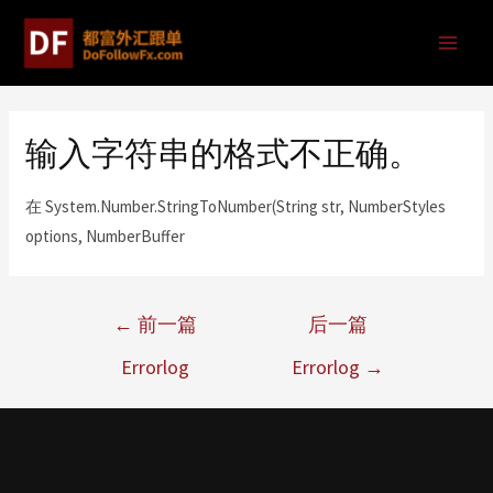
输入字符串的格式不正确。
在 System.Number.StringToNumber(String str, NumberStyles
options, NumberBuffer
←
前一篇
后一篇
Errorlog
Errorlog
→