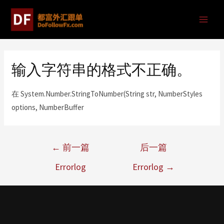
输入字符串的格式不正确。
在 System.Number.StringToNumber(String str, NumberStyles
options, NumberBuffer
←
前一篇
后一篇
Errorlog
Errorlog
→