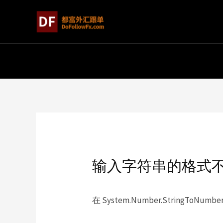
输入字符串的格式
在 System.Number.StringToNumber(S