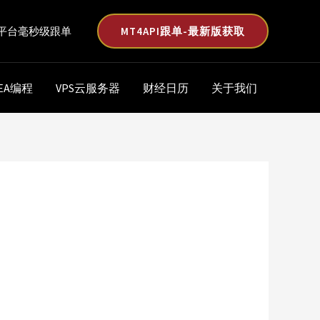
MT4API跟单-最新版获取
平台毫秒级跟单
EA编程
VPS云服务器
财经日历
关于我们