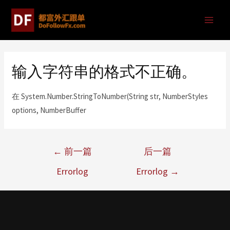
输入字符串的格式不正确。
在 System.Number.StringToNumber(String str, NumberStyles
options, NumberBuffer
←
前一篇
后一篇
Errorlog
Errorlog
→