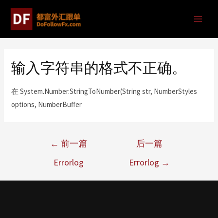
输入字符串的格式不正确。
在 System.Number.StringToNumber(String str, NumberStyles
options, NumberBuffer
←
前一篇
后一篇
Errorlog
Errorlog
→