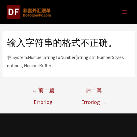
输入字符串的格式不正确。
在 System.Number.StringToNumber(String str, NumberStyles
options, NumberBuffer
←
前一篇
后一篇
Errorlog
Errorlog
→