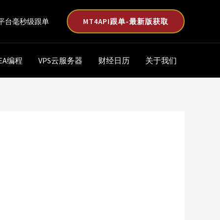
MT4API跟单-最新版获取
平台毫秒级跟单
EA编程
VPS云服务器
财经日历
关于我们