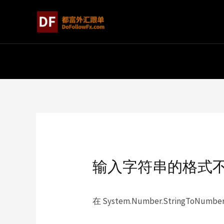
输入字符串的格式
在 System.Number.StringToNumber(S