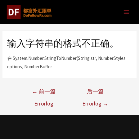
输入字符串的格式不正确。
在 System.Number.StringToNumber(String str, NumberStyles
options, NumberBuffer
←
前一篇
后一篇
Errorlog
Errorlog
→