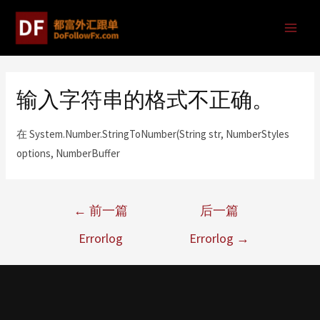
输入字符串的格式不正确。
在 System.Number.StringToNumber(String str, NumberStyles
options, NumberBuffer
←
前一篇
后一篇
Errorlog
Errorlog
→