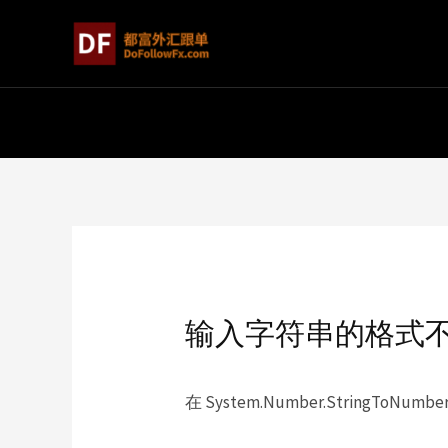
输入字符串的格式
在 System.Number.StringToNumber(S