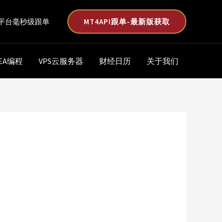
MT4API跟单-最新版获取
平台毫秒级跟单
EA编程
VPS云服务器
财经日历
关于我们