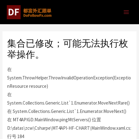
集合已修改；可能无法执行枚
举操作。
在
System.ThrowHelper.ThrowInvalidOperationException(Exceptio
nResource resource)
在
System.Collections.Generic.List`1.Enumerator.MoveNextRare()
在 System.Collections.Generic.List`1.Enumerator.MoveNext()
在 MT4APIGD.MainWindow.pingMtServers() 位置
D:\datas\zcw\Csharpe\MT4API-HF-CHART\MainWindow.xaml.cs:
行号 184