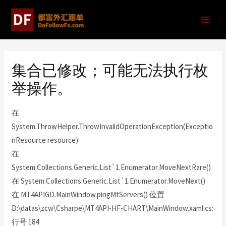
集合已修改；可能无法执行枚
举操作。
在
System.ThrowHelper.ThrowInvalidOperationException(Exceptio
nResource resource)
在
System.Collections.Generic.List`1.Enumerator.MoveNextRare()
在 System.Collections.Generic.List`1.Enumerator.MoveNext()
在 MT4APIGD.MainWindow.pingMtServers() 位置
D:\datas\zcw\Csharpe\MT4API-HF-CHART\MainWindow.xaml.cs:
行号 184