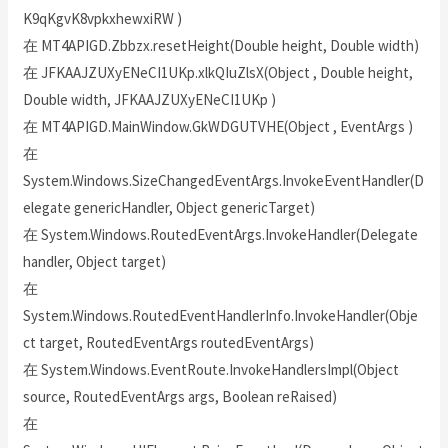
K9qKgvK8vpkxhewxiRW )
在 MT4APIGD.Zbbzx.resetHeight(Double height, Double width)
在 JFKAAJZUXyENeCI1UKp.xlkQIuZlsX(Object , Double height,
Double width, JFKAAJZUXyENeCI1UKp )
在 MT4APIGD.MainWindow.GkWDGUTVHE(Object , EventArgs )
在
System.Windows.SizeChangedEventArgs.InvokeEventHandler(D
elegate genericHandler, Object genericTarget)
在 System.Windows.RoutedEventArgs.InvokeHandler(Delegate
handler, Object target)
在
System.Windows.RoutedEventHandlerInfo.InvokeHandler(Obje
ct target, RoutedEventArgs routedEventArgs)
在 System.Windows.EventRoute.InvokeHandlersImpl(Object
source, RoutedEventArgs args, Boolean reRaised)
在