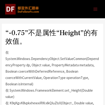
“-0.75”不是属性“Height”的有
效值。
在
System.Windows.DependencyObject.SetValueCommon(Depend
encyProperty dp, Object value, PropertyMetadata metadata,
Boolean coerceWithDeferredReference, Boolean
coerceWithCurrentValue, OperationType operationType,
Boolean isInternal)
在 System.Windows.FrameworkElement.set_Height(Double
value)
在 K9qKgvK8vpkxhewxiRW.xlkQIuZlsX(Object , Double value,