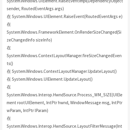
System.Windows.UIElement.RaiseEventImpl(DependencyObject
sender, RoutedEventArgs args)
在 System.Windows.UIElement.RaiseEvent(RoutedEventArgs e)
在
System.Windows.FrameworkElement.OnRenderSizeChanged(Si
zeChangedInfo sizeInfo)
在
System.Windows.ContextLayoutManager.fireSizeChangedEven
ts()
在 System.Windows.ContextLayoutManager.UpdateLayout()
在 System.Windows.UIElement.UpdateLayout()
在
System.Windows.Interop.HwndSource.Process_WM_SIZE(UIEle
ment rootUIElement, IntPtr hwnd, WindowMessage msg, IntPtr
wParam, IntPtr lParam)
在
System.Windows.Interop.HwndSource.LayoutFilterMessage(Int