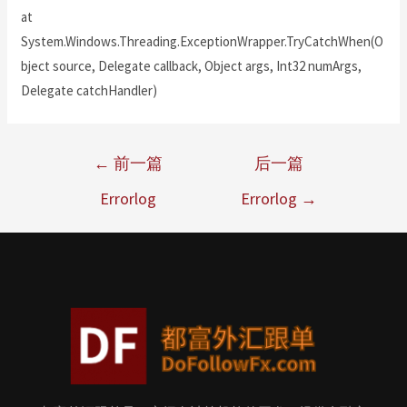
at
System.Windows.Threading.ExceptionWrapper.TryCatchWhen(O
bject source, Delegate callback, Object args, Int32 numArgs,
Delegate catchHandler)
←
前一篇
后一篇
Errorlog
Errorlog
→