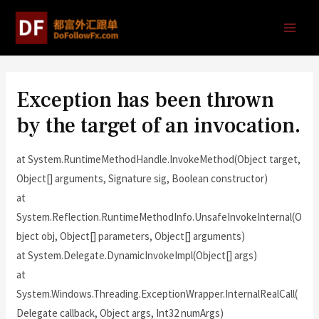
Exception has been thrown
by the target of an invocation.
at System.RuntimeMethodHandle.InvokeMethod(Object target,
Object[] arguments, Signature sig, Boolean constructor)
at
System.Reflection.RuntimeMethodInfo.UnsafeInvokeInternal(O
bject obj, Object[] parameters, Object[] arguments)
at System.Delegate.DynamicInvokeImpl(Object[] args)
at
System.Windows.Threading.ExceptionWrapper.InternalRealCall(
Delegate callback, Object args, Int32 numArgs)