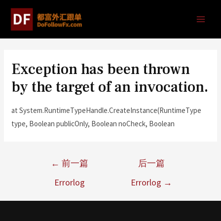
Exception has been thrown
by the target of an invocation.
at System.RuntimeTypeHandle.CreateInstance(RuntimeType
type, Boolean publicOnly, Boolean noCheck, Boolean
←
前一篇
后一篇
Errorlog
Errorlog
→