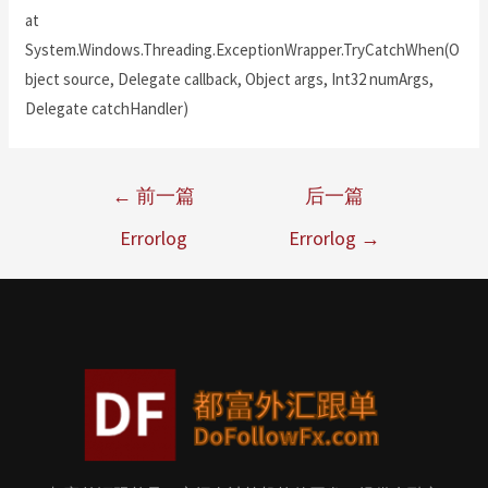
at
System.Windows.Threading.ExceptionWrapper.TryCatchWhen(O
bject source, Delegate callback, Object args, Int32 numArgs,
Delegate catchHandler)
←
前一篇
后一篇
Errorlog
Errorlog
→