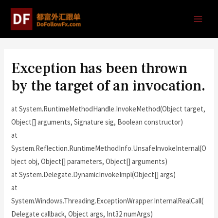
Exception has been thrown
by the target of an invocation.
at System.RuntimeMethodHandle.InvokeMethod(Object target,
Object[] arguments, Signature sig, Boolean constructor)
at
System.Reflection.RuntimeMethodInfo.UnsafeInvokeInternal(O
bject obj, Object[] parameters, Object[] arguments)
at System.Delegate.DynamicInvokeImpl(Object[] args)
at
System.Windows.Threading.ExceptionWrapper.InternalRealCall(
Delegate callback, Object args, Int32 numArgs)