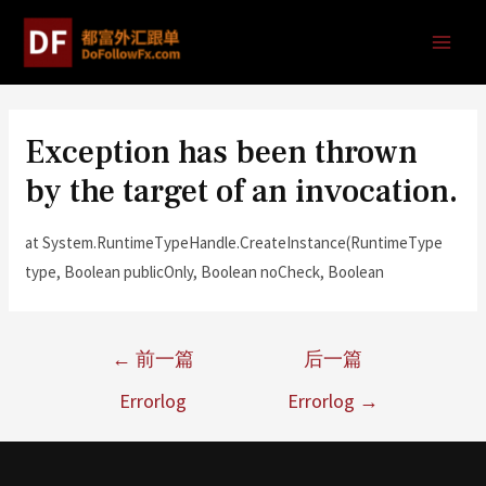
Exception has been thrown
by the target of an invocation.
at System.RuntimeTypeHandle.CreateInstance(RuntimeType
type, Boolean publicOnly, Boolean noCheck, Boolean
←
前一篇
后一篇
Errorlog
Errorlog
→