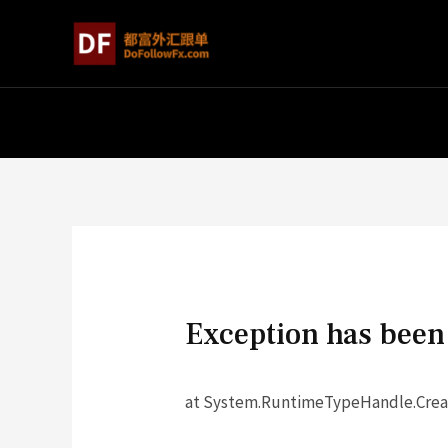
Exception has been 
at System.RuntimeTypeHandle.Creat