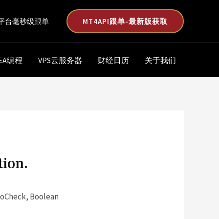
MT4API跟单-最新版获取
平台毫秒级跟单
EA编程
VPS云服务器
财经日历
关于我们
tion.
noCheck, Boolean