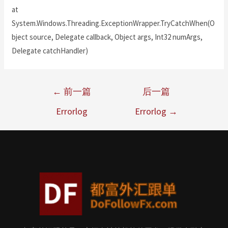
at
System.Windows.Threading.ExceptionWrapper.TryCatchWhen(O
bject source, Delegate callback, Object args, Int32 numArgs,
Delegate catchHandler)
←
前一篇
后一篇
Errorlog
Errorlog
→