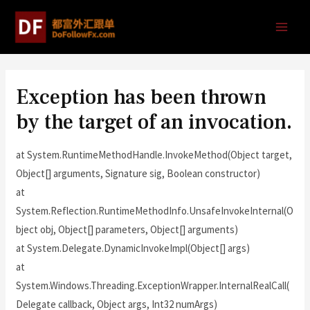
Exception has been thrown
by the target of an invocation.
at System.RuntimeMethodHandle.InvokeMethod(Object target,
Object[] arguments, Signature sig, Boolean constructor)
at
System.Reflection.RuntimeMethodInfo.UnsafeInvokeInternal(O
bject obj, Object[] parameters, Object[] arguments)
at System.Delegate.DynamicInvokeImpl(Object[] args)
at
System.Windows.Threading.ExceptionWrapper.InternalRealCall(
Delegate callback, Object args, Int32 numArgs)