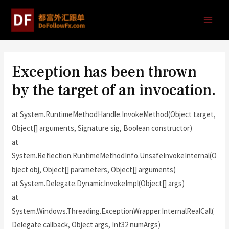
Exception has been thrown
by the target of an invocation.
at System.RuntimeMethodHandle.InvokeMethod(Object target,
Object[] arguments, Signature sig, Boolean constructor)
at
System.Reflection.RuntimeMethodInfo.UnsafeInvokeInternal(O
bject obj, Object[] parameters, Object[] arguments)
at System.Delegate.DynamicInvokeImpl(Object[] args)
at
System.Windows.Threading.ExceptionWrapper.InternalRealCall(
Delegate callback, Object args, Int32 numArgs)