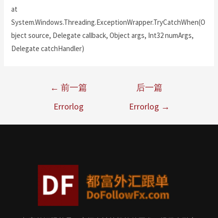
at
System.Windows.Threading.ExceptionWrapper.TryCatchWhen(O
bject source, Delegate callback, Object args, Int32 numArgs,
Delegate catchHandler)
←
前一篇
后一篇
Errorlog
Errorlog
→