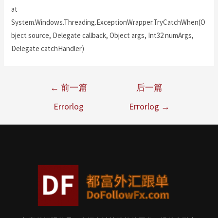
at
System.Windows.Threading.ExceptionWrapper.TryCatchWhen(O
bject source, Delegate callback, Object args, Int32 numArgs,
Delegate catchHandler)
←
前一篇
后一篇
Errorlog
Errorlog
→