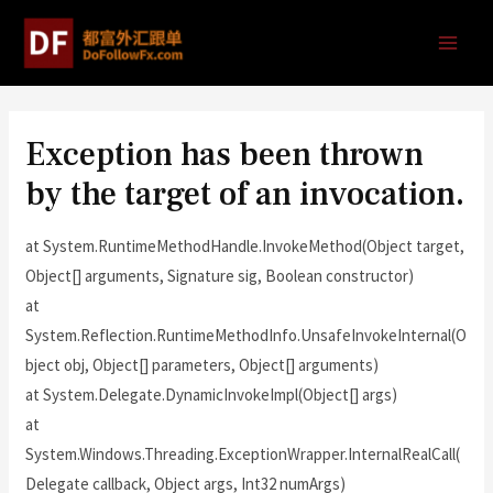
Exception has been thrown
by the target of an invocation.
at System.RuntimeMethodHandle.InvokeMethod(Object target,
Object[] arguments, Signature sig, Boolean constructor)
at
System.Reflection.RuntimeMethodInfo.UnsafeInvokeInternal(O
bject obj, Object[] parameters, Object[] arguments)
at System.Delegate.DynamicInvokeImpl(Object[] args)
at
System.Windows.Threading.ExceptionWrapper.InternalRealCall(
Delegate callback, Object args, Int32 numArgs)