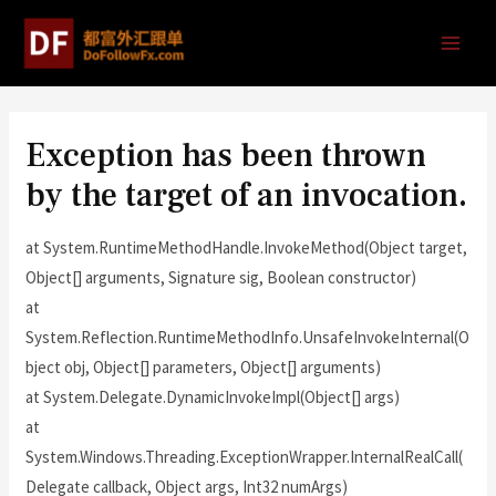
Exception has been thrown
by the target of an invocation.
at System.RuntimeMethodHandle.InvokeMethod(Object target,
Object[] arguments, Signature sig, Boolean constructor)
at
System.Reflection.RuntimeMethodInfo.UnsafeInvokeInternal(O
bject obj, Object[] parameters, Object[] arguments)
at System.Delegate.DynamicInvokeImpl(Object[] args)
at
System.Windows.Threading.ExceptionWrapper.InternalRealCall(
Delegate callback, Object args, Int32 numArgs)