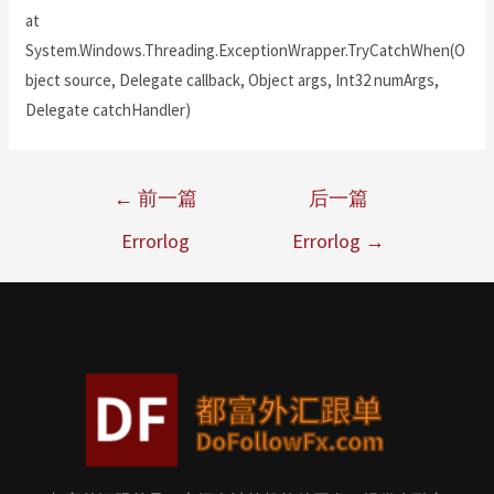
at
System.Windows.Threading.ExceptionWrapper.TryCatchWhen(O
bject source, Delegate callback, Object args, Int32 numArgs,
Delegate catchHandler)
←
前一篇
后一篇
Errorlog
Errorlog
→