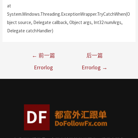
at
System.Windows.Threading.ExceptionWrapper.TryCatchWhen(O
bject source, Delegate callback, Object args, Int32 numArgs,
Delegate catchHandler)
←
前一篇
后一篇
Errorlog
Errorlog
→