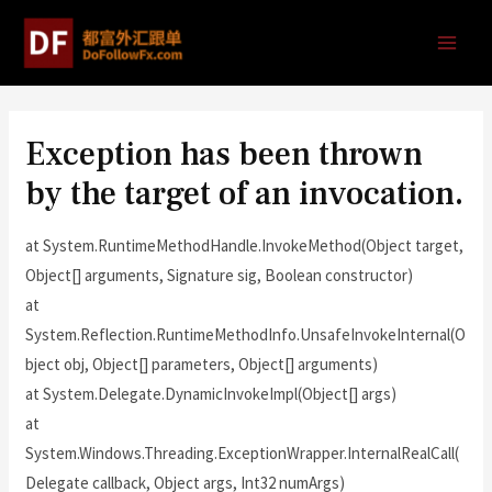
Exception has been thrown
by the target of an invocation.
at System.RuntimeMethodHandle.InvokeMethod(Object target,
Object[] arguments, Signature sig, Boolean constructor)
at
System.Reflection.RuntimeMethodInfo.UnsafeInvokeInternal(O
bject obj, Object[] parameters, Object[] arguments)
at System.Delegate.DynamicInvokeImpl(Object[] args)
at
System.Windows.Threading.ExceptionWrapper.InternalRealCall(
Delegate callback, Object args, Int32 numArgs)