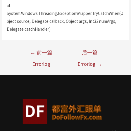
at
System.Windows.Threading.ExceptionWrapper.TryCatchWhen(O
bject source, Delegate callback, Object args, Int32 numArgs,
Delegate catchHandler)
←
前一篇
后一篇
Errorlog
Errorlog
→