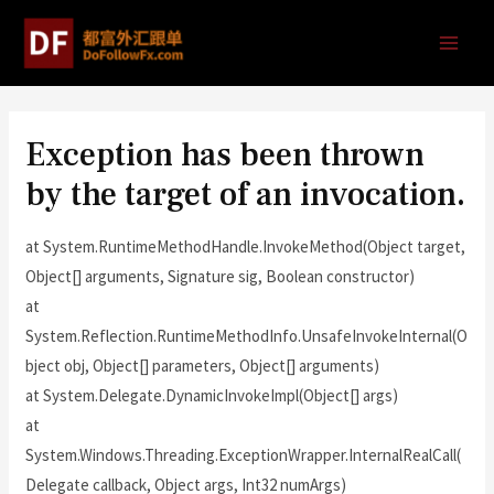
Exception has been thrown
by the target of an invocation.
at System.RuntimeMethodHandle.InvokeMethod(Object target,
Object[] arguments, Signature sig, Boolean constructor)
at
System.Reflection.RuntimeMethodInfo.UnsafeInvokeInternal(O
bject obj, Object[] parameters, Object[] arguments)
at System.Delegate.DynamicInvokeImpl(Object[] args)
at
System.Windows.Threading.ExceptionWrapper.InternalRealCall(
Delegate callback, Object args, Int32 numArgs)