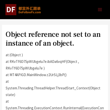
Object reference not set to an
instance of an object.
at (Object )
at RKvTf6D75pWUbgelu7e.ibADa6vqHF(Object ,
RKvTf6D75pWUbgelu7e )
at MT4APIGD.MainWindow.z2UrSLj3bP()
at
System.Threading.ThreadHelper.ThreadStart_Context(Object
state)
at
System.Threading.ExecutionContext.RunInternal(ExecutionCon