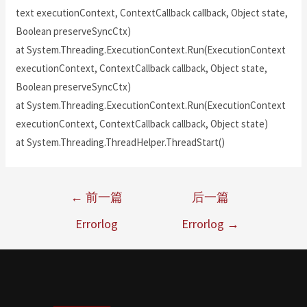
text executionContext, ContextCallback callback, Object state,
Boolean preserveSyncCtx)
at System.Threading.ExecutionContext.Run(ExecutionContext
executionContext, ContextCallback callback, Object state,
Boolean preserveSyncCtx)
at System.Threading.ExecutionContext.Run(ExecutionContext
executionContext, ContextCallback callback, Object state)
at System.Threading.ThreadHelper.ThreadStart()
←
前一篇
后一篇
Errorlog
Errorlog
→