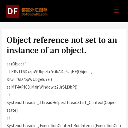
Object reference not set to an
instance of an object.
at (Object )
at RKvTf6D75pWUbgelu7e.ibADa6vqHF(Object ,
RKvTf6D75pWUbgelu7e )
at MT4APIGD.MainWindow.z2UrSLj3bP()
at
System.Threading.ThreadHelper.ThreadStart_Context(Object
state)
at
System.Threading.ExecutionContext.RunInternal(ExecutionCon