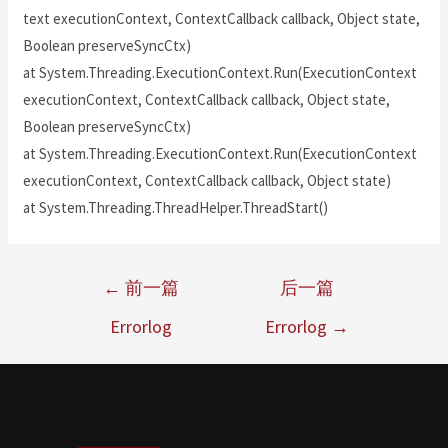
text executionContext, ContextCallback callback, Object state,
Boolean preserveSyncCtx)
at System.Threading.ExecutionContext.Run(ExecutionContext
executionContext, ContextCallback callback, Object state,
Boolean preserveSyncCtx)
at System.Threading.ExecutionContext.Run(ExecutionContext
executionContext, ContextCallback callback, Object state)
at System.Threading.ThreadHelper.ThreadStart()
←
前一篇
后一篇
Errorlog
Errorlog
→