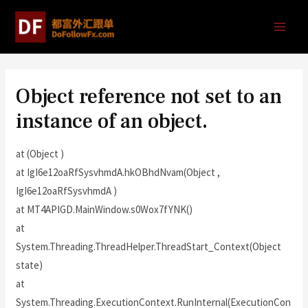
Object reference not set to an
instance of an object.
at (Object )
at IgI6e12oaRfSysvhmdA.hkOBhdNvam(Object ,
IgI6e12oaRfSysvhmdA )
at MT4APIGD.MainWindow.s0Wox7fYNK()
at
System.Threading.ThreadHelper.ThreadStart_Context(Object
state)
at
System.Threading.ExecutionContext.RunInternal(ExecutionCon