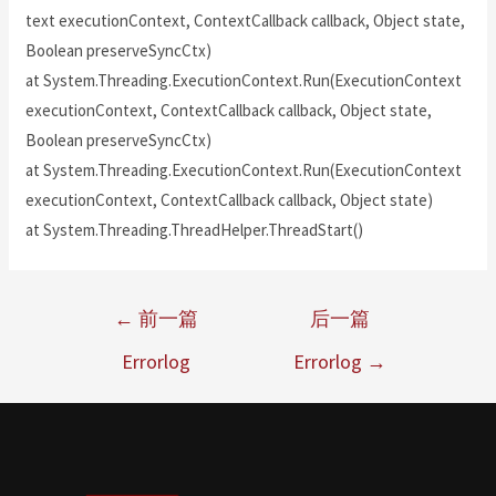
text executionContext, ContextCallback callback, Object state,
Boolean preserveSyncCtx)
at System.Threading.ExecutionContext.Run(ExecutionContext
executionContext, ContextCallback callback, Object state,
Boolean preserveSyncCtx)
at System.Threading.ExecutionContext.Run(ExecutionContext
executionContext, ContextCallback callback, Object state)
at System.Threading.ThreadHelper.ThreadStart()
←
前一篇
后一篇
Errorlog
Errorlog
→