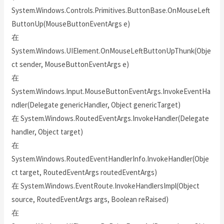
System.Windows.Controls.Primitives.ButtonBase.OnMouseLeft
ButtonUp(MouseButtonEventArgs e)
在
System.Windows.UIElement.OnMouseLeftButtonUpThunk(Obje
ct sender, MouseButtonEventArgs e)
在
System.Windows.Input.MouseButtonEventArgs.InvokeEventHa
ndler(Delegate genericHandler, Object genericTarget)
在 System.Windows.RoutedEventArgs.InvokeHandler(Delegate
handler, Object target)
在
System.Windows.RoutedEventHandlerInfo.InvokeHandler(Obje
ct target, RoutedEventArgs routedEventArgs)
在 System.Windows.EventRoute.InvokeHandlersImpl(Object
source, RoutedEventArgs args, Boolean reRaised)
在