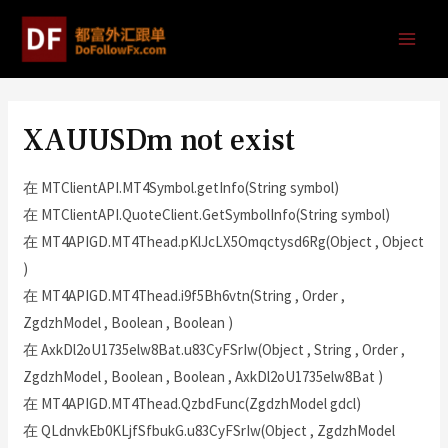
XAUUSDm not exist
在 MTClientAPI.MT4Symbol.getInfo(String symbol)
在 MTClientAPI.QuoteClient.GetSymbolInfo(String symbol)
在 MT4APIGD.MT4Thead.pKlJcLX5Omqctysd6Rg(Object , Object
)
在 MT4APIGD.MT4Thead.i9f5Bh6vtn(String , Order ,
ZgdzhModel , Boolean , Boolean )
在 AxkDl2oU1735elw8Bat.u83CyFSrIw(Object , String , Order ,
ZgdzhModel , Boolean , Boolean , AxkDl2oU1735elw8Bat )
在 MT4APIGD.MT4Thead.QzbdFunc(ZgdzhModel gdcl)
在 QLdnvkEb0KLjfSfbukG.u83CyFSrIw(Object , ZgdzhModel