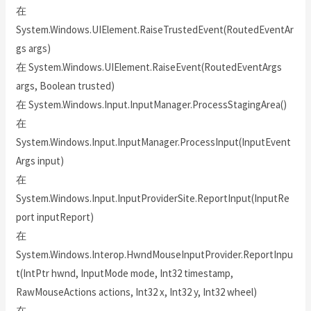
在
System.Windows.UIElement.RaiseTrustedEvent(RoutedEventAr
gs args)
在 System.Windows.UIElement.RaiseEvent(RoutedEventArgs
args, Boolean trusted)
在 System.Windows.Input.InputManager.ProcessStagingArea()
在
System.Windows.Input.InputManager.ProcessInput(InputEvent
Args input)
在
System.Windows.Input.InputProviderSite.ReportInput(InputRe
port inputReport)
在
System.Windows.Interop.HwndMouseInputProvider.ReportInpu
t(IntPtr hwnd, InputMode mode, Int32 timestamp,
RawMouseActions actions, Int32 x, Int32 y, Int32 wheel)
在