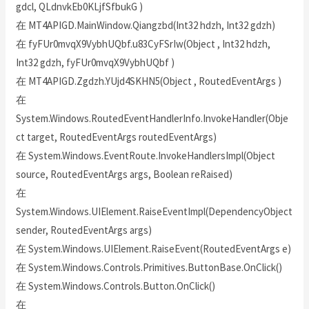
gdcl, QLdnvkEb0KLjfSfbukG )
在 MT4APIGD.MainWindow.Qiangzbd(Int32 hdzh, Int32 gdzh)
在 fyFUr0mvqX9VybhUQbf.u83CyFSrIw(Object , Int32 hdzh,
Int32 gdzh, fyFUr0mvqX9VybhUQbf )
在 MT4APIGD.Zgdzh.YUjd4SKHN5(Object , RoutedEventArgs )
在
System.Windows.RoutedEventHandlerInfo.InvokeHandler(Obje
ct target, RoutedEventArgs routedEventArgs)
在 System.Windows.EventRoute.InvokeHandlersImpl(Object
source, RoutedEventArgs args, Boolean reRaised)
在
System.Windows.UIElement.RaiseEventImpl(DependencyObject
sender, RoutedEventArgs args)
在 System.Windows.UIElement.RaiseEvent(RoutedEventArgs e)
在 System.Windows.Controls.Primitives.ButtonBase.OnClick()
在 System.Windows.Controls.Button.OnClick()
在