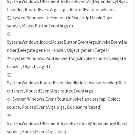
System.Windows.UIElement.ReRaiseEventAs(DependencyObjec
t sender, RoutedEventArgs args, RoutedEvent newEvent)
在 System.Windows.UIElement.OnMouseUpThunk(Object
sender, MouseButtonEventArgs e)
在
System.Windows.Input.MouseButtonEventArgs.InvokeEventHa
ndler(Delegate genericHandler, Object genericTarget)
在 System.Windows.RoutedEventArgs.InvokeHandler(Delegate
handler, Object target)
在
System.Windows.RoutedEventHandlerInfo.InvokeHandler(Obje
ct target, RoutedEventArgs routedEventArgs)
在 System.Windows.EventRoute.InvokeHandlersImpl(Object
source, RoutedEventArgs args, Boolean reRaised)
在
System.Windows.UIElement.RaiseEventImpl(DependencyObject
sender, RoutedEventArgs args)