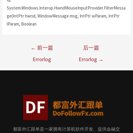
System.Windows.Interop.HwndMouseInputProvider.FilterMessa
ge(IntPtr hwnd, WindowMessage msg, IntPtr wParam, IntPtr
lParam, Boolean
←
前一篇
后一篇
Errorlog
Errorlog
→
都富外汇跟单是一家拥有计算机软件开发、提供金融交