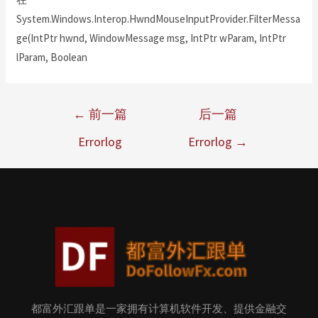
System.Windows.Interop.HwndMouseInputProvider.FilterMessa
ge(IntPtr hwnd, WindowMessage msg, IntPtr wParam, IntPtr
lParam, Boolean
←
前一篇
后一篇
Errorlog
Errorlog
→
都富外汇跟单是一家拥有计算机软件开发、提供金融交