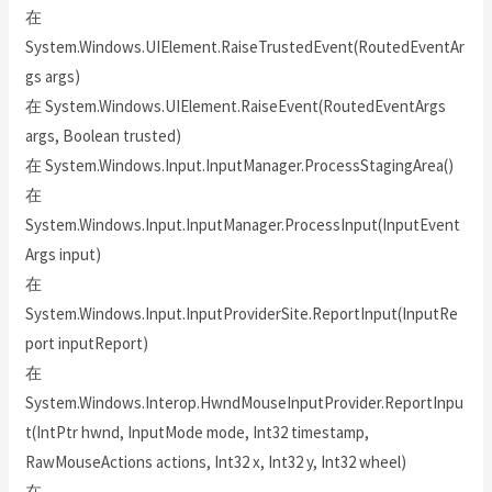
在
System.Windows.UIElement.RaiseTrustedEvent(RoutedEventAr
gs args)
在 System.Windows.UIElement.RaiseEvent(RoutedEventArgs
args, Boolean trusted)
在 System.Windows.Input.InputManager.ProcessStagingArea()
在
System.Windows.Input.InputManager.ProcessInput(InputEvent
Args input)
在
System.Windows.Input.InputProviderSite.ReportInput(InputRe
port inputReport)
在
System.Windows.Interop.HwndMouseInputProvider.ReportInpu
t(IntPtr hwnd, InputMode mode, Int32 timestamp,
RawMouseActions actions, Int32 x, Int32 y, Int32 wheel)
在