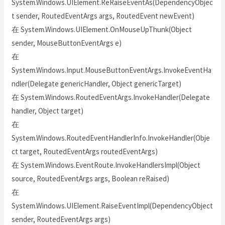
System.Windows.UIElement.ReRaiseEventAs(DependencyObjec
t sender, RoutedEventArgs args, RoutedEvent newEvent)
在 System.Windows.UIElement.OnMouseUpThunk(Object
sender, MouseButtonEventArgs e)
在
System.Windows.Input.MouseButtonEventArgs.InvokeEventHa
ndler(Delegate genericHandler, Object genericTarget)
在 System.Windows.RoutedEventArgs.InvokeHandler(Delegate
handler, Object target)
在
System.Windows.RoutedEventHandlerInfo.InvokeHandler(Obje
ct target, RoutedEventArgs routedEventArgs)
在 System.Windows.EventRoute.InvokeHandlersImpl(Object
source, RoutedEventArgs args, Boolean reRaised)
在
System.Windows.UIElement.RaiseEventImpl(DependencyObject
sender, RoutedEventArgs args)