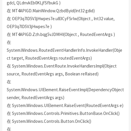
gdcl, QLdnvkEb0KLjfSfbukG )
在 MT4APIGD.MainWindow.QzbdByid(Int32 gdid)
在 OEP3q7lD5V3jHwpes7e.u83CyFSrIw(Object , Int32 value,
OEP3q7lD5V3jHwpes7e )
在 MT4APIGD.Zzh.bqg5vJDMHI(Object , RoutedEventArgs )
在
System.Windows.RoutedEventHandlerInfo.InvokeHandler(Obje
ct target, RoutedEventArgs routedEventArgs)
在 System.Windows.EventRoute.InvokeHandlersImpl(Object
source, RoutedEventArgs args, Boolean reRaised)
在
System.Windows.UIElement.RaiseEventImpl(DependencyObject
sender, RoutedEventArgs args)
在 System.Windows.UIElement.RaiseEvent(RoutedEventArgs e)
在 System.Windows.Controls.Primitives.ButtonBase.OnClick()
在 System.Windows.Controls.Button.OnClick()
在