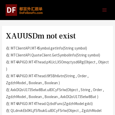
XAUUSDm not exist
在 MTClientAPI.MT4Symbol.getInfo(String symbol)
在 MTClientAPI.QuoteClient.GetSymbolInfo(String symbol)
在 MT4APIGD.MT4Thead.pKlJcLX5Omqctysd6Rg(Object , Object
)
在 MT4APIGD.MT4Thead.i9f5Bh6vtn(String , Order ,
ZgdzhModel , Boolean , Boolean )
在 AxkDl2oU1735elw8Bat.u83CyFSrIw(Object , String , Order ,
ZgdzhModel , Boolean , Boolean , AxkDl2oU1735elw8Bat )
在 MT4APIGD.MT4Thead.QzbdFunc(ZgdzhModel gdcl)
在 QLdnvkEb0KLjfSfbukG.u83CyFSrIw(Object , ZgdzhModel