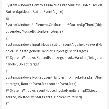
System.Windows.Controls.Primitives.ButtonBase.OnMouseLeft
ButtonUp(MouseButtonEventArgs e)
在
System.Windows.UIElement.OnMouseLeftButtonUpThunk(Obje
ct sender, MouseButtonEventArgs e)
在
System.Windows.Input.MouseButtonEventArgs.InvokeEventHa
ndler(Delegate genericHandler, Object genericTarget)
在 System.Windows.RoutedEventArgs.InvokeHandler(Delegate
handler, Object target)
在
System.Windows.RoutedEventHandlerInfo.InvokeHandler(Obje
ct target, RoutedEventArgs routedEventArgs)
在 System.Windows.EventRoute.InvokeHandlersImpl(Object
source, RoutedEventArgs args, Boolean reRaised)
在