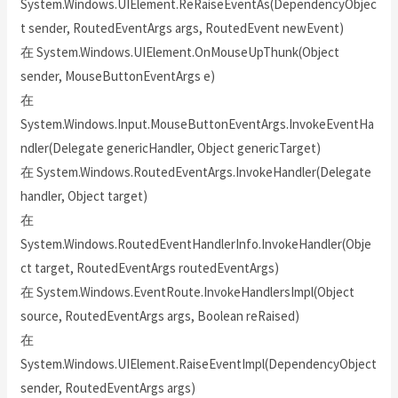
System.Windows.UIElement.ReRaiseEventAs(DependencyObjec
t sender, RoutedEventArgs args, RoutedEvent newEvent)
在 System.Windows.UIElement.OnMouseUpThunk(Object
sender, MouseButtonEventArgs e)
在
System.Windows.Input.MouseButtonEventArgs.InvokeEventHa
ndler(Delegate genericHandler, Object genericTarget)
在 System.Windows.RoutedEventArgs.InvokeHandler(Delegate
handler, Object target)
在
System.Windows.RoutedEventHandlerInfo.InvokeHandler(Obje
ct target, RoutedEventArgs routedEventArgs)
在 System.Windows.EventRoute.InvokeHandlersImpl(Object
source, RoutedEventArgs args, Boolean reRaised)
在
System.Windows.UIElement.RaiseEventImpl(DependencyObject
sender, RoutedEventArgs args)