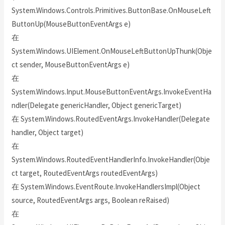
System.Windows.Controls.Primitives.ButtonBase.OnMouseLeft
ButtonUp(MouseButtonEventArgs e)
在
System.Windows.UIElement.OnMouseLeftButtonUpThunk(Obje
ct sender, MouseButtonEventArgs e)
在
System.Windows.Input.MouseButtonEventArgs.InvokeEventHa
ndler(Delegate genericHandler, Object genericTarget)
在 System.Windows.RoutedEventArgs.InvokeHandler(Delegate
handler, Object target)
在
System.Windows.RoutedEventHandlerInfo.InvokeHandler(Obje
ct target, RoutedEventArgs routedEventArgs)
在 System.Windows.EventRoute.InvokeHandlersImpl(Object
source, RoutedEventArgs args, Boolean reRaised)
在