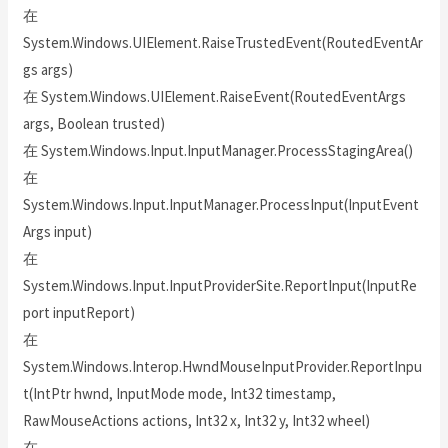
在
System.Windows.UIElement.RaiseTrustedEvent(RoutedEventAr
gs args)
在 System.Windows.UIElement.RaiseEvent(RoutedEventArgs
args, Boolean trusted)
在 System.Windows.Input.InputManager.ProcessStagingArea()
在
System.Windows.Input.InputManager.ProcessInput(InputEvent
Args input)
在
System.Windows.Input.InputProviderSite.ReportInput(InputRe
port inputReport)
在
System.Windows.Interop.HwndMouseInputProvider.ReportInpu
t(IntPtr hwnd, InputMode mode, Int32 timestamp,
RawMouseActions actions, Int32 x, Int32 y, Int32 wheel)
在