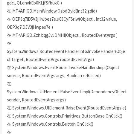
gdcl, QLdnvkEb0KLjfSfbukG )
在 MT4APIGD.MainWindow.QzbdByid(Int32 gdid)
在 OEP3q7lD5V3jHwpes7e.u83CyFSrIw(Object , Int32 value,
OEP3q7lD5V3jHwpes7e )
在 MT4APIGD.Zzh.bqg5vJDMHI(Object , RoutedEventArgs )
在
System.Windows.RoutedEventHandlerInfo.InvokeHandler(Obje
ct target, RoutedEventArgs routedEventArgs)
在 System.Windows.EventRoute.InvokeHandlersImpl(Object
source, RoutedEventArgs args, Boolean reRaised)
在
System.Windows.UIElement.RaiseEventImpl(DependencyObject
sender, RoutedEventArgs args)
在 System.Windows.UIElement.RaiseEvent(RoutedEventArgs e)
在 System.Windows.Controls.Primitives.ButtonBase.OnClick()
在 System.Windows.Controls.Button.OnClick()
在