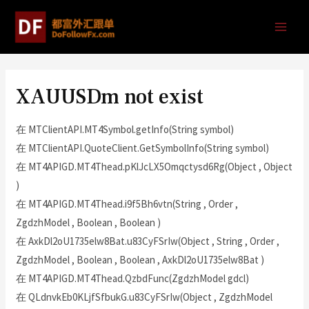
XAUUSDm not exist
在 MTClientAPI.MT4Symbol.getInfo(String symbol)
在 MTClientAPI.QuoteClient.GetSymbolInfo(String symbol)
在 MT4APIGD.MT4Thead.pKlJcLX5Omqctysd6Rg(Object , Object
)
在 MT4APIGD.MT4Thead.i9f5Bh6vtn(String , Order ,
ZgdzhModel , Boolean , Boolean )
在 AxkDl2oU1735elw8Bat.u83CyFSrIw(Object , String , Order ,
ZgdzhModel , Boolean , Boolean , AxkDl2oU1735elw8Bat )
在 MT4APIGD.MT4Thead.QzbdFunc(ZgdzhModel gdcl)
在 QLdnvkEb0KLjfSfbukG.u83CyFSrIw(Object , ZgdzhModel