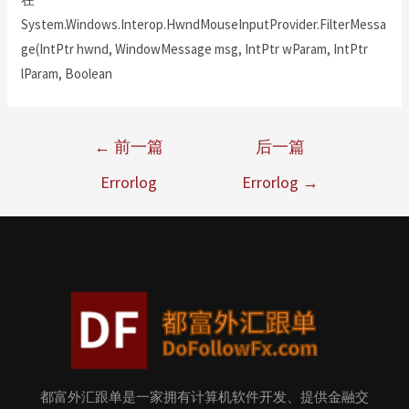
System.Windows.Interop.HwndMouseInputProvider.FilterMessa
ge(IntPtr hwnd, WindowMessage msg, IntPtr wParam, IntPtr
lParam, Boolean
←
前一篇
后一篇
Errorlog
Errorlog
→
都富外汇跟单是一家拥有计算机软件开发、提供金融交