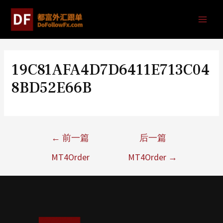
19C81AFA4D7D6411E713C04
8BD52E66B
←
前一篇
后一篇
MT4Order
MT4Order
→