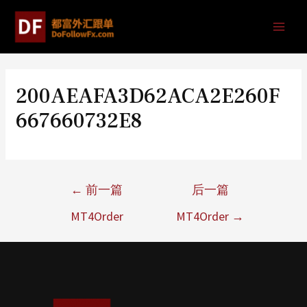
200AEAFA3D62ACA2E260F
667660732E8
←
前一篇
后一篇
MT4Order
MT4Order
→