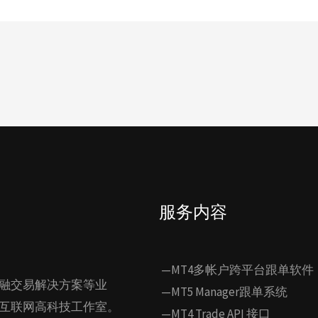
服务内容
—MT4多帐户跨平台跟单软件
融交易解决方案等业
—MT5 Manager跟单系统
互联网高科技工作室。
—MT4 Trade API 接口