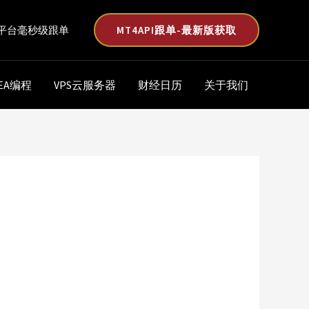
MT4API跟单-最新版获取
平台毫秒级跟单
EA编程
VPS云服务器
财经日历
关于我们