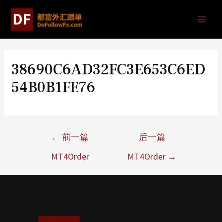
38690C6AD32FC3E653C6ED
54B0B1FE76
←
前一篇
后一篇
MT4Order
MT4Order
→